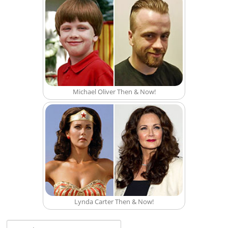
Michael Oliver Then & Now!
Lynda Carter Then & Now!
Search for: