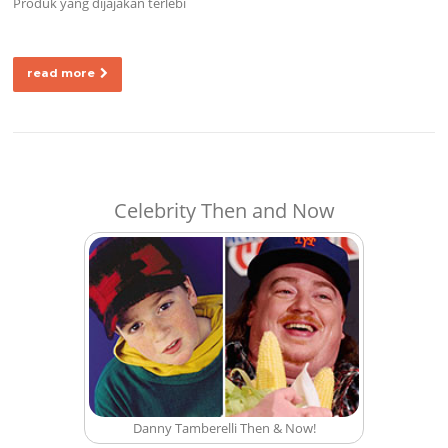
Produk yang dijajakan terlebi
read more
Celebrity Then and Now
Danny Tamberelli Then & Now!