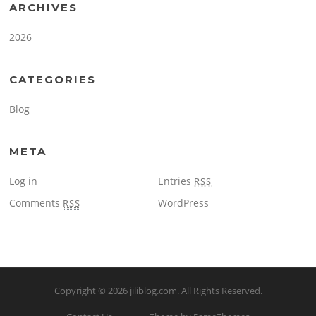
ARCHIVES
2026
CATEGORIES
Blog
META
Log in
Entries
RSS
Comments
WordPress
RSS
Copyright © 2026
jiliblog.com
. All Rights Reserved.